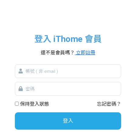
登入 iThome 會員
還不是會員嗎？
立即註冊
帳
號
密
碼
保持登入狀態
忘記密碼？
登入